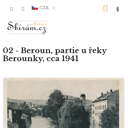
Přejít
NÁKU
na
CZK
obsah
KOŠÍ
02 - Beroun, partie u řeky
Berounky, cca 1941