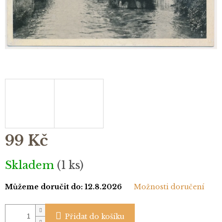
99 Kč
Měrná
Skladem
(1 ks)
cena:
Můžeme doručit do:
12.8.2026
Možnosti doručení
Přidat do košíku