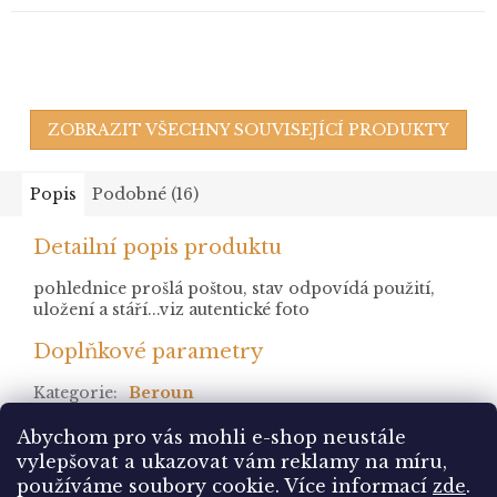
ZOBRAZIT VŠECHNY SOUVISEJÍCÍ PRODUKTY
Popis
Podobné (16)
Detailní popis produktu
pohlednice prošlá poštou, stav odpovídá použití,
uložení a stáří...viz autentické foto
Doplňkové parametry
Kategorie
:
Beroun
stav
:
prošlá
Abychom pro vás mohli e-shop neustále
vylepšovat a ukazovat vám reklamy na míru,
Z
používáme soubory cookie. Více informací
zde
.