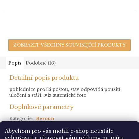
ZOBRAZIT VŠECHNY SOUVISEJÍCÍ PRODUKTY
Popis
Podobné (16)
Detailní popis produktu
pohlednice prošlá poštou, stav odpovídá použití,
uložení a stáří...viz autentické foto
Doplňkové parametry
Kategorie
:
Beroun
stav
:
prošlá
Abychom pro vás mohli e-shop neustále
vylepšovat a ukazovat vám reklamy na míru,