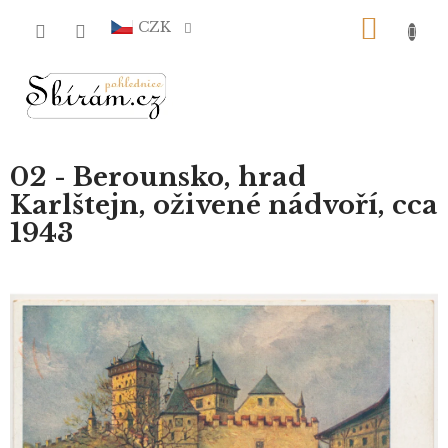
Přejít
NÁKU
na
CZK
obsah
KOŠÍ
02 - Berounsko, hrad
Karlštejn, oživené nádvoří, cca
1943