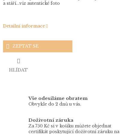
a stáří...viz autentické foto
Detailní informace
ZEPTAT SE
HLÍDAT
Vše odesíláme obratem
Obvykle do 2 dnů u vás.
Doživotní záruka
Za 750 Kč si v košíku můžete objednat
certifikát poskytující doživotní záruku na