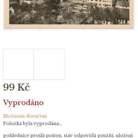
99 Kč
Měrná
Vyprodáno
cena:
Možnosti doručení
Položka byla vyprodána…
pohlednice
p
rošlá poštou, stav odpovídá použití, uložení