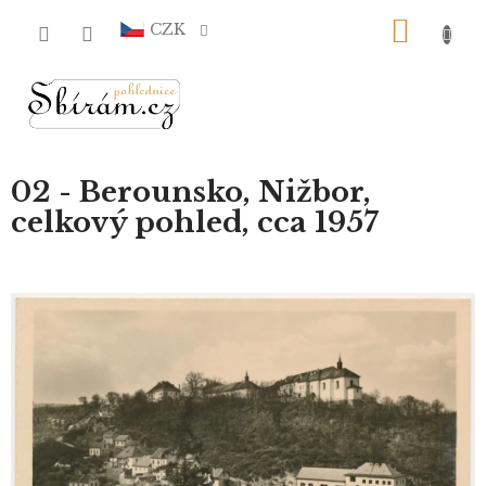
Přejít
NÁKU
na
CZK
obsah
KOŠÍ
02 - Berounsko, Nižbor,
celkový pohled, cca 1957