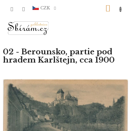
Přejít
NÁKU
na
CZK
obsah
KOŠÍ
02 - Berounsko, partie pod
hradem Karlštejn, cca 1900