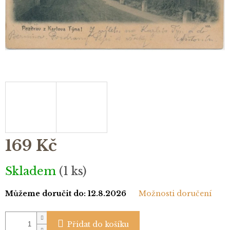
169 Kč
Měrná
Skladem
(1 ks)
cena:
Můžeme doručit do:
12.8.2026
Možnosti doručení
Přidat do košíku