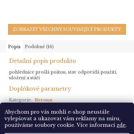
ZOBRAZIT VŠECHNY SOUVISEJÍCÍ PRODUKTY
Popis
Podobné (16)
Detailní popis produktu
pohlednice prošlá poštou, stav odpovídá použití,
uložení a stáří
Doplňkové parametry
Kategorie
:
Beroun
stav
:
prošlá
Abychom pro vás mohli e-shop neustále
vylepšovat a ukazovat vám reklamy na míru,
Z
používáme soubory cookie. Více informací
zde
.
á