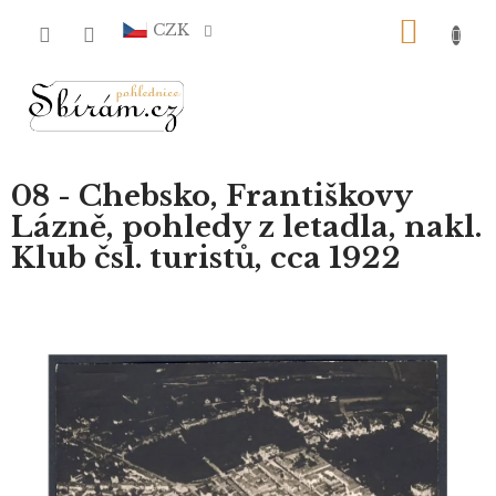
Přejít
NÁKU
na
CZK
obsah
KOŠÍ
08 - Chebsko, Františkovy
Lázně, pohledy z letadla, nakl.
Klub čsl. turistů, cca 1922