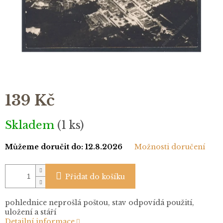
139 Kč
Měrná
Skladem
(1 ks)
cena:
Můžeme doručit do:
12.8.2026
Možnosti doručení
Přidat do košíku
pohlednice neprošlá poštou, stav odpovídá použití,
uložení a stáří
Detailní informace