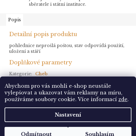
sběratele i státní instituce.
Popis
Detailní popis produktu
pohlednice neprošlá poštou, stav odpovídá použití,
uložení a stáří
Doplňkové parametry
Kategorie
:
Cheb
stav
:
neprošlá
Abychom pro vás mohli e-shop neustále
vylepšovat a ukazovat vám reklamy na míru,
Z
používáme soubory cookie. Více informací
zde
.
á
Vytvořil Shoptet
p
Nastavení
a
t
Copyright 2026
Pohlednice Sbírám.cz
. Všechna
í
Odmítnout
Souhlasím
práva vyhrazena.
Upravit nastavení cookies