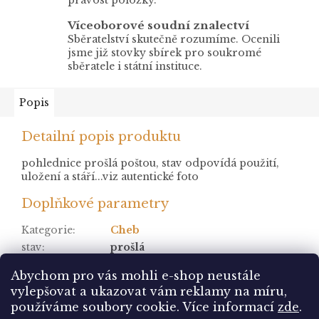
Víceoborové soudní znalectví
Sběratelství skutečně rozumíme. Ocenili
jsme již stovky sbírek pro soukromé
sběratele i státní instituce.
Popis
Detailní popis produktu
pohlednice prošlá poštou, stav odpovídá použití,
uložení a stáří...viz autentické foto
Doplňkové parametry
Kategorie
:
Cheb
stav
:
prošlá
Položka byla vyprodána…
Abychom pro vás mohli e-shop neustále
vylepšovat a ukazovat vám reklamy na míru,
Z
používáme soubory cookie. Více informací
zde
.