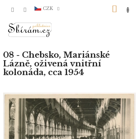
Přejít
NÁKU
na
CZK
obsah
KOŠÍ
08 - Chebsko, Mariánské
Lázně, oživená vnitřní
kolonáda, cca 1954