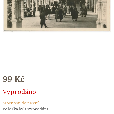
99 Kč
Měrná
Vyprodáno
cena:
Možnosti doručení
Položka byla vyprodána…