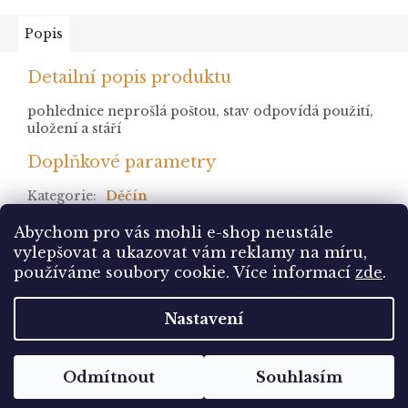
Popis
Detailní popis produktu
pohlednice neprošlá poštou, stav odpovídá použití,
uložení a stáří
Doplňkové parametry
Kategorie
:
Děčín
stav
:
neprošlá
Abychom pro vás mohli e-shop neustále
vylepšovat a ukazovat vám reklamy na míru,
Z
používáme soubory cookie. Více informací
zde
.
á
Vytvořil Shoptet
p
Nastavení
a
t
Copyright 2026
Pohlednice Sbírám.cz
. Všechna
í
Odmítnout
Souhlasím
práva vyhrazena.
Upravit nastavení cookies