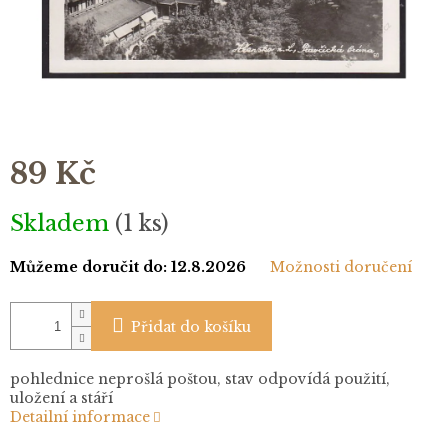
89 Kč
Měrná
Skladem
(1 ks)
cena:
Můžeme doručit do:
12.8.2026
Možnosti doručení
Přidat do košíku
pohlednice neprošlá poštou, stav odpovídá použití,
uložení a stáří
Detailní informace