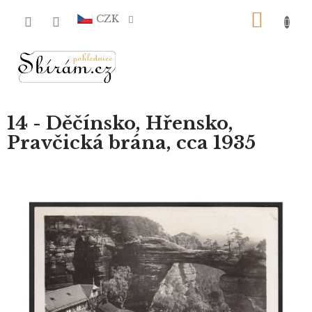
Přejít
NÁKU
na
CZK
obsah
KOŠÍ
14 - Děčínsko, Hřensko,
Pravčická brána, cca 1935