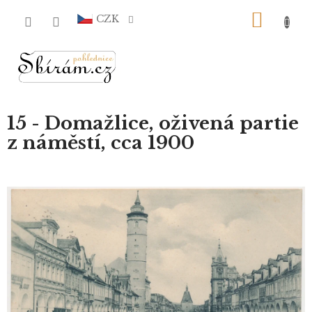
Přejít
NÁKU
na
CZK
obsah
KOŠÍ
15 - Domažlice, oživená partie
z náměstí, cca 1900