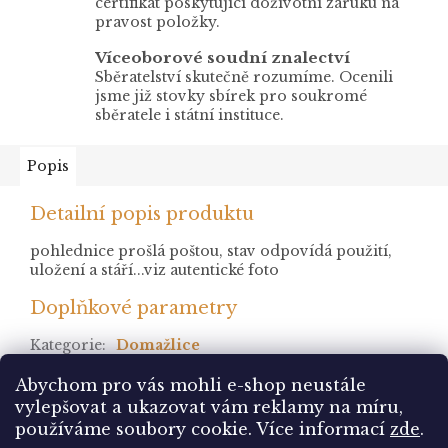
certifikát poskytující doživotní záruku na
pravost položky.
Víceoborové soudní znalectví
Sběratelství skutečně rozumíme. Ocenili
jsme již stovky sbírek pro soukromé
sběratele i státní instituce.
Popis
Detailní popis produktu
pohlednice prošlá poštou, stav odpovídá použití,
uložení a stáří...viz autentické foto
Doplňkové parametry
Kategorie
:
Domažlice
stav
:
prošlá
Abychom pro vás mohli e-shop neustále
vylepšovat a ukazovat vám reklamy na míru,
Z
používáme soubory cookie. Více informací
zde
.