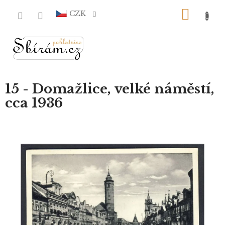
Přejít
NÁKU
na
CZK
obsah
KOŠÍ
15 - Domažlice, velké náměstí,
cca 1936