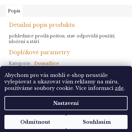
Popis
Detailní popis produktu
pohlednice prošlá poštou, stav odpovídá použití,
uložení a stáří
Doplňkové parametry
Kategorie
:
Domažlice
stav
:
prošlá
Abychom pro vás mohli e-shop neustále
vylepšovat a ukazovat vám reklamy na míru,
Z
používáme soubory cookie. Více informací
zde
.
á
Vytvořil Shoptet
p
Nastavení
a
t
Copyright 2026
Pohlednice Sbírám.cz
. Všechna
í
Odmítnout
Souhlasím
práva vyhrazena.
Upravit nastavení cookies