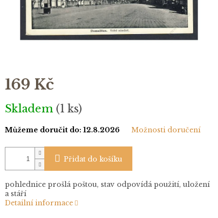
169 Kč
Měrná
Skladem
(1 ks)
cena:
Můžeme doručit do:
12.8.2026
Možnosti doručení
Přidat do košíku
pohlednice prošlá poštou, stav odpovídá použití, uložení
a stáří
Detailní informace