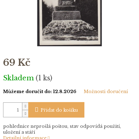
69 Kč
Měrná
Skladem
(1 ks)
cena:
Můžeme doručit do:
12.8.2026
Možnosti doručení
Přidat do košíku
pohlednice neprošlá poštou, stav odpovídá použití,
uložení a stáří
Detailní informace