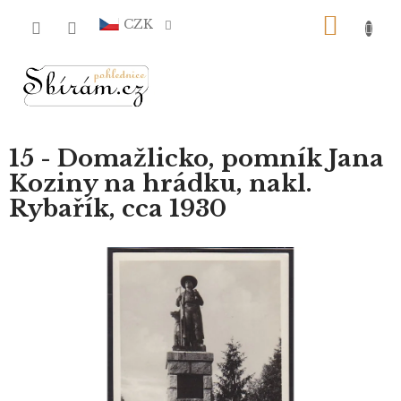
Přejít
NÁKU
na
CZK
obsah
KOŠÍ
15 - Domažlicko, pomník Jana
Koziny na hrádku, nakl.
Rybařík, cca 1930