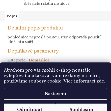
sběratele i státní instituce.
Popis
Detailní popis produktu
pohlednice neprošlá poštou, stav odpovídá použití,
uložení a stáří
Doplňkové parametry
Kategorie
:
Domažlice
stav
:
neprošlá
Abychom pro vás mohli e-shop neustále
vylepšovat a ukazovat vám reklamy na míru,
Z
používáme soubory cookie. Více informací
zde
.
á
Vytvořil Shoptet
p
Nastavení
a
t
Copyright 2026
Pohlednice Sbírám.cz
. Všechna
í
Odmítnout
Souhlasím
práva vyhrazena.
Upravit nastavení cookies