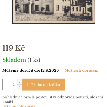
119 Kč
Měrná
Skladem
(1 ks)
cena:
Můžeme doručit do:
12.8.2026
Možnosti doručení
Přidat do košíku
pohlednice prošlá poštou, stav odpovídá použití, uložení
a stáří
Detailní informace