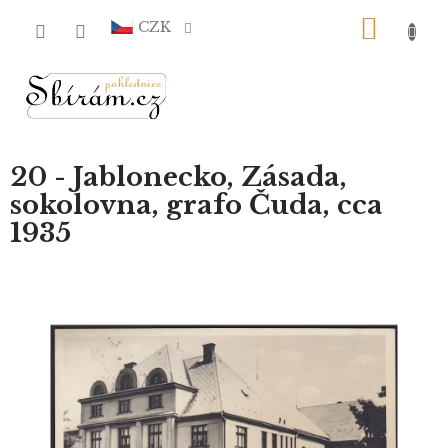
Přejít
NÁKU
na
CZK
obsah
KOŠÍ
20 - Jablonecko, Zásada,
sokolovna, grafo Čuda, cca
1935