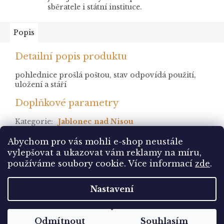
sběratele i státní instituce.
Popis
Detailní popis produktu
pohlednice prošlá poštou, stav odpovídá použití,
uložení a stáří
Doplňkové parametry
Kategorie
:
Jablonec nad Nisou
stav
:
prošlá
Abychom pro vás mohli e-shop neustále
vylepšovat a ukazovat vám reklamy na míru,
Z
používáme soubory cookie. Více informací
zde
.
á
Vytvořil Shoptet
p
Nastavení
a
t
Copyright 2026
Pohlednice Sbírám.cz
. Všechna
í
Odmítnout
Souhlasím
práva vyhrazena.
Upravit nastavení cookies