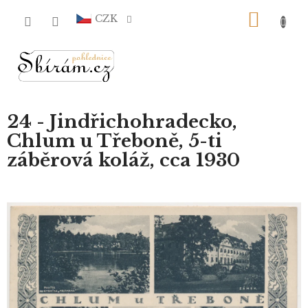
Přejít
NÁKU
na
CZK
obsah
KOŠÍ
24 - Jindřichohradecko,
Chlum u Třeboně, 5-ti
záběrová koláž, cca 1930