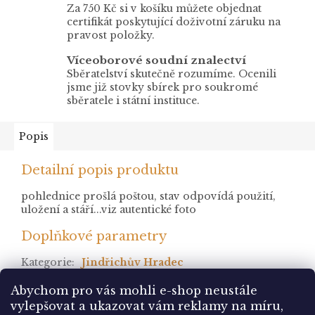
Za 750 Kč si v košíku můžete objednat
certifikát poskytující doživotní záruku na
pravost položky.
Víceoborové soudní znalectví
Sběratelství skutečně rozumíme. Ocenili
jsme již stovky sbírek pro soukromé
sběratele i státní instituce.
Popis
Detailní popis produktu
pohlednice prošlá poštou, stav odpovídá použití,
uložení a stáří...viz autentické foto
Doplňkové parametry
Kategorie
:
Jindřichův Hradec
stav
:
prošlá
Abychom pro vás mohli e-shop neustále
vylepšovat a ukazovat vám reklamy na míru,