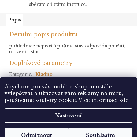
sběratele i státní instituce.
Popis
Detailní popis produktu
pohlednice neprošlá poštou, stav odpovídá použití,
uložení a stáří
Doplňkové parametry
Kategorie
:
Kladno
stav
:
neprošlá
Abychom pro vás mohli e-shop neustále
vylepšovat a ukazovat vám reklamy na míru,
Z
používáme soubory cookie. Více informací
zde
.
á
Vytvořil Shoptet
p
Nastavení
a
t
Copyright 2026
Pohlednice Sbírám.cz
. Všechna
í
Odmítnout
Souhlasím
práva vyhrazena.
Upravit nastavení cookies