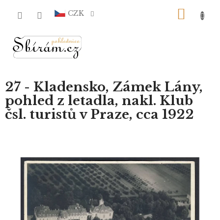
Přejít
NÁKU
na
CZK
obsah
KOŠÍ
27 - Kladensko, Zámek Lány,
pohled z letadla, nakl. Klub
čsl. turistů v Praze, cca 1922