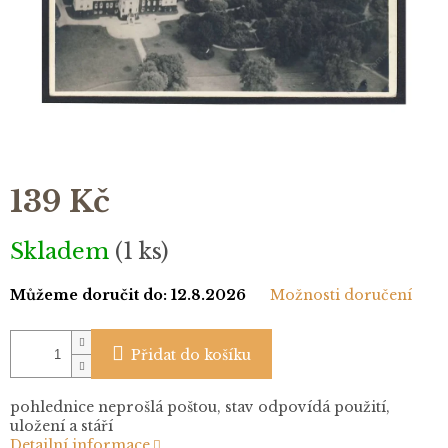
139 Kč
Měrná
Skladem
(1 ks)
cena:
Můžeme doručit do:
12.8.2026
Možnosti doručení
Přidat do košíku
pohlednice neprošlá poštou, stav odpovídá použití,
uložení a stáří
Detailní informace