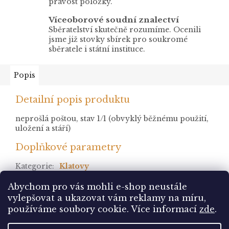
pravost položky.
Víceoborové soudní znalectví
Sběratelství skutečně rozumíme. Ocenili
jsme již stovky sbírek pro soukromé
sběratele i státní instituce.
Popis
Detailní popis produktu
neprošlá poštou, stav 1/1 (obvyklý běžnému použití,
uložení a stáří)
Doplňkové parametry
Kategorie
:
Klatovy
stav
:
neprošlá
Abychom pro vás mohli e-shop neustále
vylepšovat a ukazovat vám reklamy na míru,
Z
používáme soubory cookie. Více informací
zde
.
á
Vytvořil Shoptet