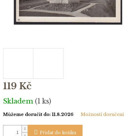
119 Kč
Měrná
Skladem
(1 ks)
cena:
Můžeme doručit do:
11.8.2026
Možnosti doručení
Přidat do košíku