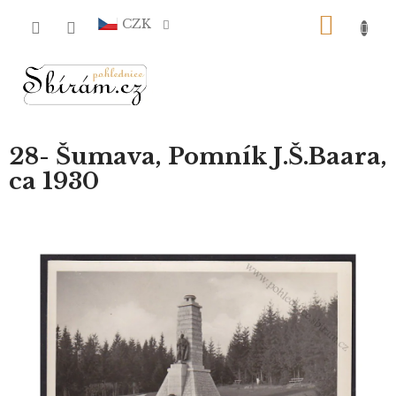
Přejít
NÁKU
na
CZK
obsah
KOŠÍ
28- Šumava, Pomník J.Š.Baara,
ca 1930