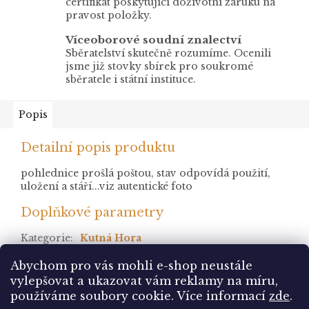
certifikát poskytující doživotní záruku na
pravost položky.
Víceoborové soudní znalectví
Sběratelství skutečně rozumíme. Ocenili
jsme již stovky sbírek pro soukromé
sběratele i státní instituce.
Popis
Detailní popis produktu
pohlednice prošlá poštou, stav odpovídá použití,
uložení a stáří...viz autentické foto
Doplňkové parametry
Kategorie
:
Kutná Hora
stav
:
prošlá
Abychom pro vás mohli e-shop neustále
vylepšovat a ukazovat vám reklamy na míru,
Z
používáme soubory cookie. Více informací
zde
.