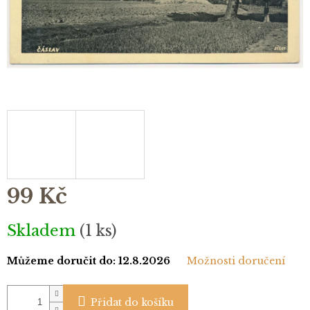
99 Kč
Měrná
Skladem
(1 ks)
cena:
Můžeme doručit do:
12.8.2026
Možnosti doručení
Přidat do košíku