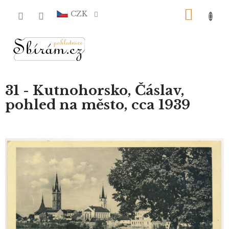
Přejít
NÁKU
na
CZK
obsah
KOŠÍ
31 - Kutnohorsko, Čáslav,
pohled na město, cca 1939