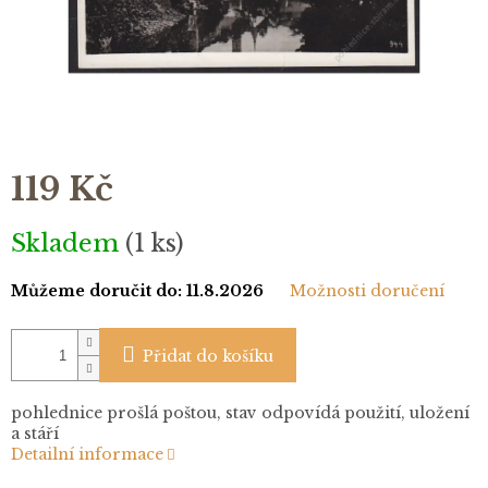
119 Kč
Měrná
Skladem
(1 ks)
cena:
Můžeme doručit do:
11.8.2026
Možnosti doručení
Přidat do košíku
pohlednice prošlá poštou, stav odpovídá použití, uložení
a stáří
Detailní informace