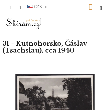
Přejít
NÁKU
na
CZK
obsah
KOŠÍ
31 - Kutnohorsko, Čáslav
(Tsachslau), cca 1940