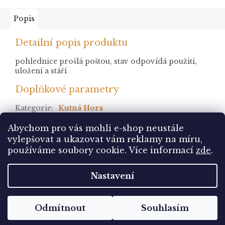
Popis
Detailní popis produktu
pohlednice prošlá poštou, stav odpovídá použití,
uložení a stáří
Doplňkové parametry
Kategorie
:
Kutná Hora
stav
:
prošlá
Abychom pro vás mohli e-shop neustále
vylepšovat a ukazovat vám reklamy na míru,
Z
používáme soubory cookie. Více informací
zde
.
á
Vytvořil Shoptet
p
Nastavení
a
t
Copyright 2026
Pohlednice Sbírám.cz
. Všechna
í
Odmítnout
Souhlasím
práva vyhrazena.
Upravit nastavení cookies