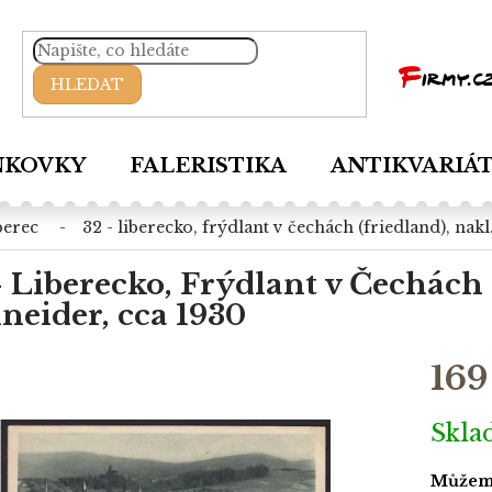
HLEDAT
NKOVKY
FALERISTIKA
ANTIKVARIÁ
iberec
32 - liberecko, frýdlant v čechách (friedland), nak
- Liberecko, Frýdlant v Čechách 
neider, cca 1930
169
Měrná
Skl
cena:
Můžeme