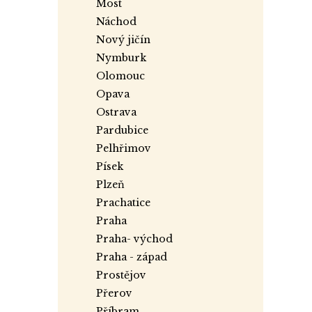
most
náchod
nový jičín
nymburk
olomouc
opava
ostrava
pardubice
pelhřimov
písek
plzeň
prachatice
praha
praha- východ
praha - západ
prostějov
přerov
příbram