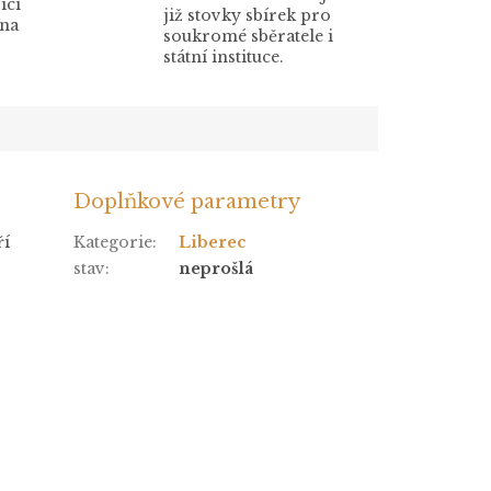
ící
již stovky sbírek pro
 na
soukromé sběratele i
státní instituce.
Doplňkové parametry
ří
Kategorie
:
Liberec
stav
:
neprošlá