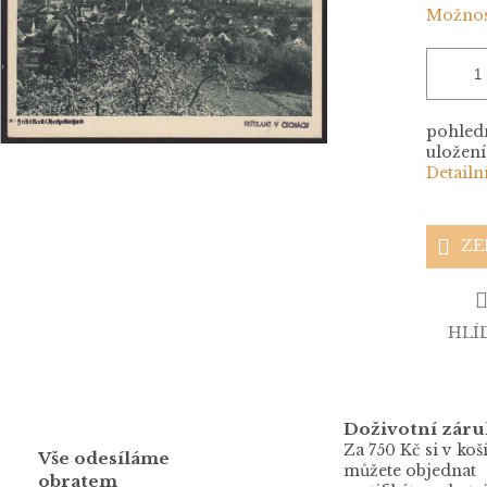
Možnos
pohledn
uložení 
Detailn
ZE
HLÍ
Doživotní záru
Za 750 Kč si v koš
Vše odesíláme
můžete objednat
obratem