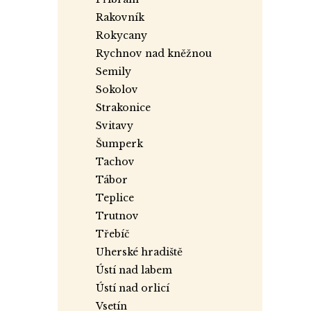
rakovník
rokycany
rychnov nad kněžnou
semily
sokolov
strakonice
svitavy
šumperk
tachov
tábor
teplice
trutnov
třebíč
uherské hradiště
ústí nad labem
ústí nad orlicí
vsetín