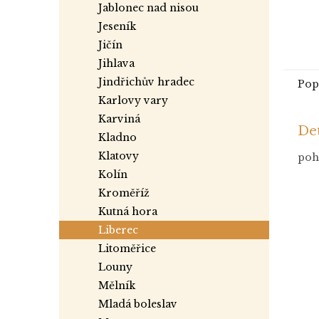
jablonec nad nisou
jeseník
jičín
jihlava
jindřichův hradec
Pop
karlovy vary
karviná
Det
kladno
klatovy
pohl
kolín
kroměříž
kutná hora
liberec
litoměřice
louny
mělník
mladá boleslav