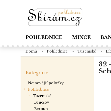
Přejít
na
obsah
POHLEDNICE
MINCE
BA
domů
pohlednice
tuzemské
l
P
32 
o
Přeskočit
s
Sch
Kategorie
kategorie
t
r
Nejnovější položky
a
Pohlednice
n
tuzemské
n
í
benešov
p
beroun