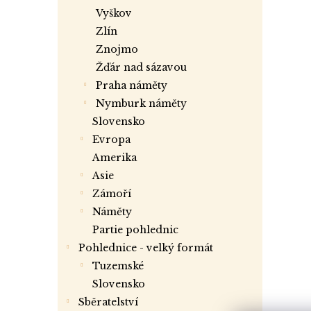
vyškov
zlín
znojmo
žďár nad sázavou
praha náměty
nymburk náměty
slovensko
evropa
amerika
asie
zámoří
náměty
partie pohlednic
Pohlednice - velký formát
tuzemské
slovensko
Sběratelství