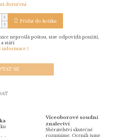
ti doručení
Přidat do košíku
ice neprošlá poštou, stav odpovídá použití,
a stáří
í informace
PTAT SE
DAT
Víceoborové soudní
ka
znalectví
íku
Sběratelství skutečně
rozumíme. Ocenili jsme