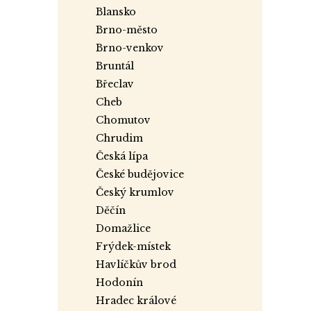
a
blansko
n
brno-město
e
brno-venkov
l
bruntál
břeclav
cheb
chomutov
chrudim
česká lípa
české budějovice
český krumlov
děčín
domažlice
frýdek-místek
havlíčkův brod
hodonín
hradec králové