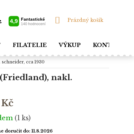
NÁKUPNÍ
Prázdný košík
KOŠÍK
T
FILATELIE
VÝKUP
KONTAKTY
l. schneider, cca 1930
(Friedland), nakl.
 Kč
adem
(1 ks)
 doručit do:
11.8.2026