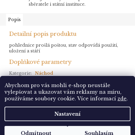
sběratele i státní instituce.
Popis
Detailní popis produktu
pohlednice prošlá poštou, stav odpovídá použití,
uložení a stáří
Doplňkové parametry
Kategorie
:
Náchod
stav
:
prošlá
Abychom pro vás mohli e-shop neustále
vylepšovat a ukazovat vám reklamy na míru,
Z
používáme soubory cookie. Více informací
zde
.
á
Vytvořil Shoptet
p
Nastavení
a
t
Copyright 2026
Pohlednice Sbírám.cz
. Všechna
í
Odmítnout
Souhlasím
práva vyhrazena.
Upravit nastavení cookies