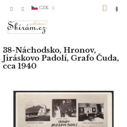
Přejít
NÁKU
na
CZK
obsah
KOŠÍ
38-Náchodsko, Hronov,
Jiráskovo Padolí, Grafo Čuda,
cca 1940