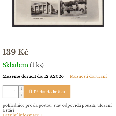
139 Kč
Měrná
Skladem
(1 ks)
cena:
Můžeme doručit do:
12.8.2026
Možnosti doručení
Přidat do košíku
pohlednice prošlá poštou, stav odpovídá použití, uložení
a stáří
Detailní informace