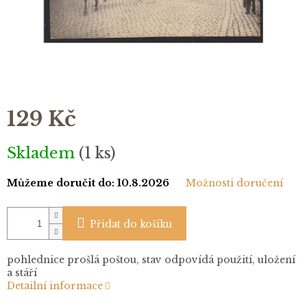
129 Kč
Měrná
Skladem
(1 ks)
cena:
Můžeme doručit do:
10.8.2026
Možnosti doručení
Přidat do košíku
pohlednice prošlá poštou, stav odpovídá použití, uložení
a stáří
Detailní informace