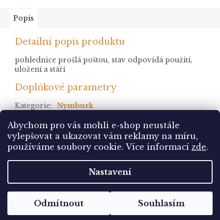
Popis
Detailní popis produktu
pohlednice prošlá poštou, stav odpovídá použití,
uložení a stáří
Doplňkové parametry
Kategorie
:
Nymburk
stav
:
prošlá
Abychom pro vás mohli e-shop neustále
vylepšovat a ukazovat vám reklamy na míru,
Z
používáme soubory cookie. Více informací
zde
.
á
Vytvořil Shoptet
p
Nastavení
a
t
Copyright 2026
Pohlednice Sbírám.cz
. Všechna
í
Odmítnout
Souhlasím
práva vyhrazena.
Upravit nastavení cookies