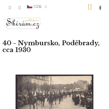
Přejít
NÁKU
na
CZK
obsah
KOŠÍ
40 - Nymbursko, Poděbrady,
cca 1930