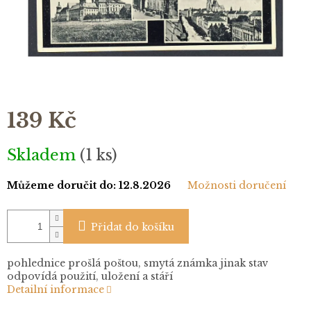
139 Kč
Měrná
Skladem
(1 ks)
cena:
Můžeme doručit do:
12.8.2026
Možnosti doručení
Přidat do košíku
pohlednice prošlá poštou, smytá známka jinak stav
odpovídá použití, uložení a stáří
Detailní informace