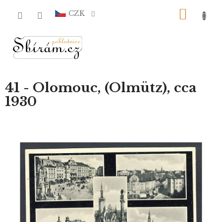
Přejít
NÁKU
na
CZK
obsah
KOŠÍ
41 - Olomouc, (Olmütz), cca
1930