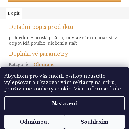
Popis
Detailní popis produktu
pohlednice prošlá poštou, smytá známka jinak stav
odpovídá použití, uložení a stáří
Doplňkové parametry
Kategorie
:
Olomouc
stav
:
prošlá
Abychom pro vás mohli e-shop neustále
vylepšovat a ukazovat vám reklamy na míru,
Z
používáme soubory cookie. Více informací
zde
.
á
Vytvořil Shoptet
p
Nastavení
a
t
Copyright 2026
Pohlednice Sbírám.cz
. Všechna
í
Odmítnout
Souhlasím
práva vyhrazena.
Upravit nastavení cookies