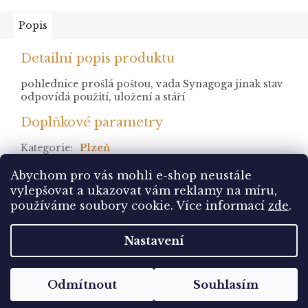
Popis
Detailní popis produktu
pohlednice prošlá poštou, vada Synagoga jinak stav
odpovídá použití, uložení a stáří
Doplňkové parametry
Kategorie
:
Plzeň
stav
:
prošlá
Abychom pro vás mohli e-shop neustále
vylepšovat a ukazovat vám reklamy na míru,
Z
používáme soubory cookie. Více informací
zde
.
á
Vytvořil Shoptet
p
Nastavení
a
t
Copyright 2026
Pohlednice Sbírám.cz
. Všechna
í
Odmítnout
Souhlasím
práva vyhrazena.
Upravit nastavení cookies