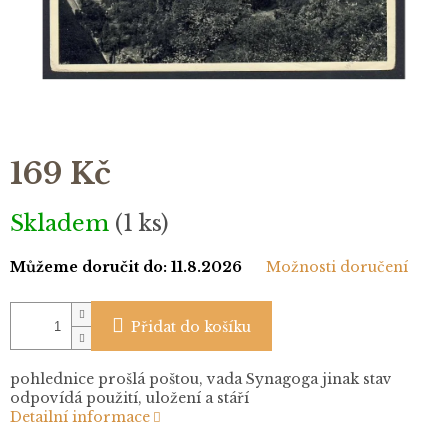
169 Kč
Měrná
Skladem
(1 ks)
cena:
Můžeme doručit do:
11.8.2026
Možnosti doručení
Přidat do košíku
pohlednice prošlá poštou, vada Synagoga jinak stav
odpovídá použití, uložení a stáří
Detailní informace