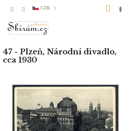
Přejít
NÁKU
na
CZK
obsah
KOŠÍ
47 - Plzeň, Národní divadlo,
cca 1930