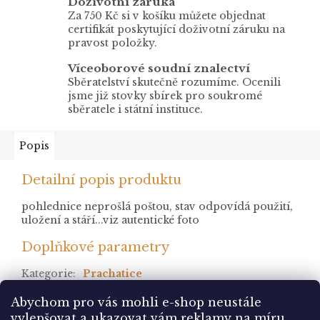
Doživotní záruka
Za 750 Kč si v košíku můžete objednat
certifikát poskytující doživotní záruku na
pravost položky.
Víceoborové soudní znalectví
Sběratelství skutečně rozumíme. Ocenili
jsme již stovky sbírek pro soukromé
sběratele i státní instituce.
Popis
Detailní popis produktu
pohlednice neprošlá poštou, stav odpovídá použití,
uložení a stáří...viz autentické foto
Doplňkové parametry
Kategorie
:
Prachatice
stav
:
neprošlá
Abychom pro vás mohli e-shop neustále
vylepšovat a ukazovat vám reklamy na míru,