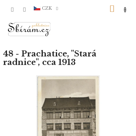
Přejít
NÁKU
na
CZK
obsah
KOŠÍ
48 - Prachatice, "Stará
radnice", cca 1913