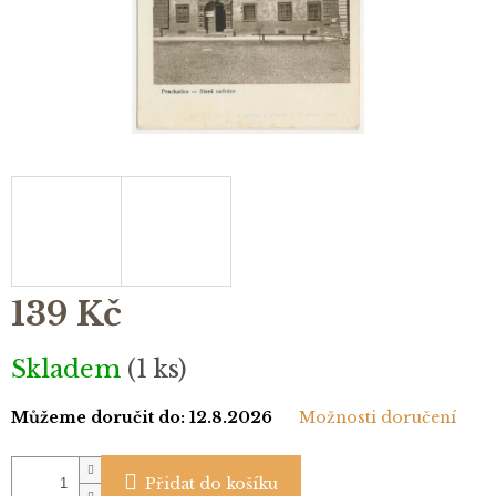
139 Kč
Měrná
Skladem
(1 ks)
cena:
Můžeme doručit do:
12.8.2026
Možnosti doručení
Přidat do košíku