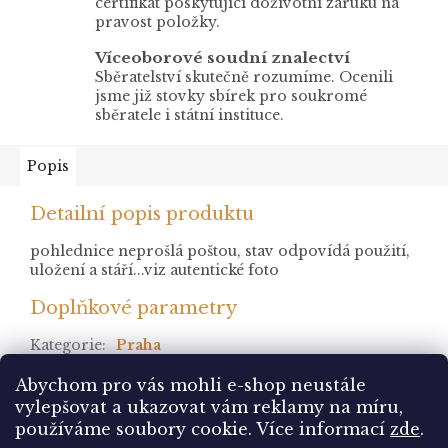
certifikát poskytující doživotní záruku na
pravost položky.
Víceoborové soudní znalectví
Sběratelství skutečně rozumíme. Ocenili
jsme již stovky sbírek pro soukromé
sběratele i státní instituce.
Popis
Detailní popis produktu
pohlednice neprošlá poštou, stav odpovídá použití,
uložení a stáří...viz autentické foto
Doplňkové parametry
Kategorie
:
Praha
stav
:
neprošlá
Abychom pro vás mohli e-shop neustále
vylepšovat a ukazovat vám reklamy na míru,
Z
používáme soubory cookie. Více informací
zde
.