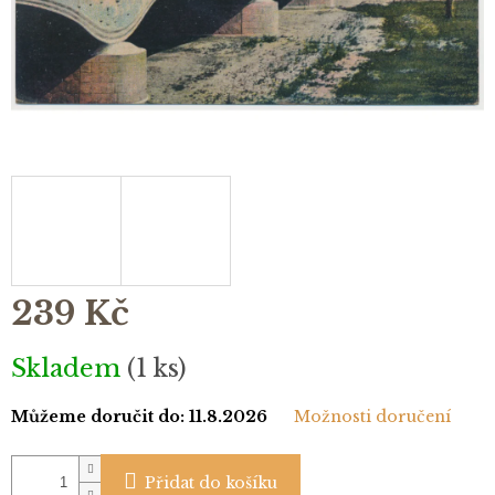
239 Kč
Měrná
Skladem
(1 ks)
cena:
Můžeme doručit do:
11.8.2026
Možnosti doručení
Přidat do košíku