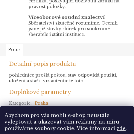
certifikát poskytující doživotní záruku na
pravost položky.
Víceoborové soudní znalectví
Sběratelství skutečně rozumíme. Ocenili
jsme již stovky sbírek pro soukromé
sběratele i státní instituce.
Popis
Detailní popis produktu
pohlednice prošlá poštou, stav odpovídá použití,
uložení a stáří...viz autentické foto
Doplňkové parametry
Kategorie
:
Praha
stav
:
prošlá
Abychom pro vás mohli e-shop neustále
vylepšovat a ukazovat vám reklamy na míru,
Z
používáme soubory cookie. Více informací
zde
.