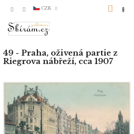
Přejít
NÁKU
na
CZK
obsah
KOŠÍ
49 - Praha, oživená partie z
Riegrova nábřeží, cca 1907