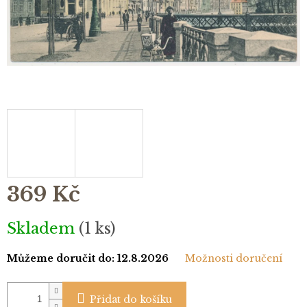
369 Kč
Měrná
Skladem
(1 ks)
cena:
Můžeme doručit do:
12.8.2026
Možnosti doručení
Přidat do košíku