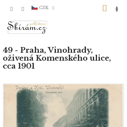
Přejít
NÁKU
na
CZK
obsah
KOŠÍ
49 - Praha, Vinohrady,
oživená Komenského ulice,
cca 1901