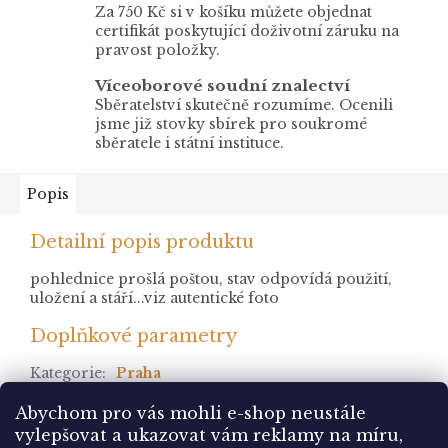
Za 750 Kč si v košíku můžete objednat
certifikát poskytující doživotní záruku na
pravost položky.
Víceoborové soudní znalectví
Sběratelství skutečně rozumíme. Ocenili
jsme již stovky sbírek pro soukromé
sběratele i státní instituce.
Popis
Detailní popis produktu
pohlednice prošlá poštou, stav odpovídá použití,
uložení a stáří...viz autentické foto
Doplňkové parametry
Kategorie
:
Praha
stav
:
prošlá
Abychom pro vás mohli e-shop neustále
vylepšovat a ukazovat vám reklamy na míru,