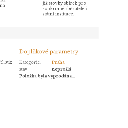
ící
již stovky sbírek pro
 na
soukromé sběratele i
státní instituce.
Doplňkové parametry
...viz
Kategorie
:
Praha
stav
:
neprošlá
Položka byla vyprodána…