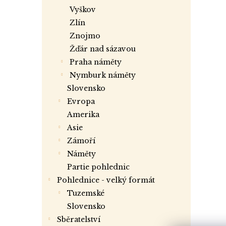
vyškov
zlín
znojmo
žďár nad sázavou
praha náměty
nymburk náměty
slovensko
evropa
amerika
asie
zámoří
náměty
partie pohlednic
Pohlednice - velký formát
tuzemské
slovensko
Sběratelství