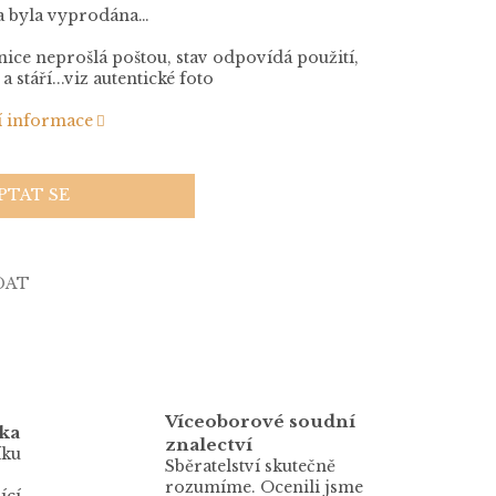
a byla vyprodána…
ice neprošlá poštou, stav odpovídá použití,
a stáří...viz autentické foto
í informace
PTAT SE
DAT
Víceoborové soudní
ka
znalectví
íku
Sběratelství skutečně
rozumíme. Ocenili jsme