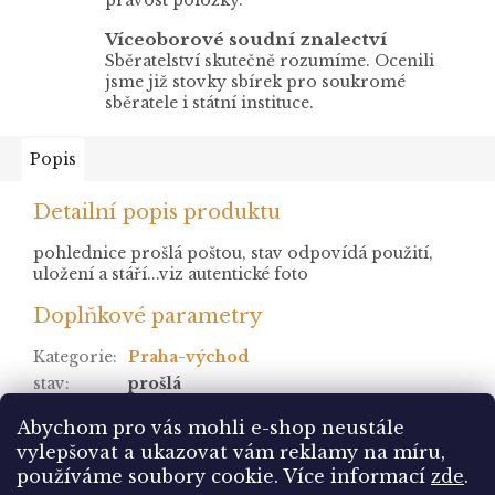
Víceoborové soudní znalectví
Sběratelství skutečně rozumíme. Ocenili
jsme již stovky sbírek pro soukromé
sběratele i státní instituce.
Popis
Detailní popis produktu
pohlednice prošlá poštou, stav odpovídá použití,
uložení a stáří...viz autentické foto
Doplňkové parametry
Kategorie
:
Praha-východ
stav
:
prošlá
Položka byla vyprodána…
Abychom pro vás mohli e-shop neustále
vylepšovat a ukazovat vám reklamy na míru,
Z
používáme soubory cookie. Více informací
zde
.