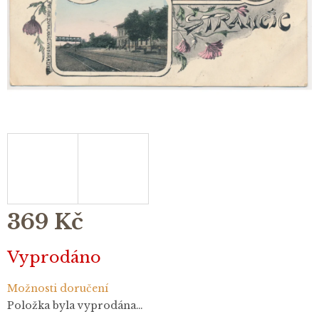
369 Kč
Měrná
Vyprodáno
cena:
Možnosti doručení
Položka byla vyprodána…