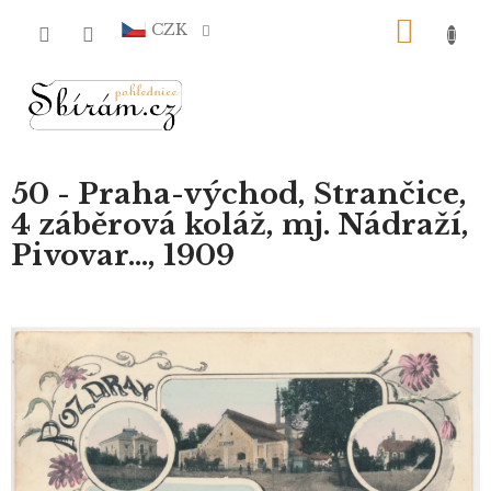
Přejít
NÁKU
na
CZK
obsah
KOŠÍ
50 - Praha-východ, Strančice,
4 záběrová koláž, mj. Nádraží,
Pivovar..., 1909