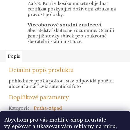
Za 750 Kč si v košíku můžete objednat
certifikát poskytující doživotní záruku na
pravost položky.
Víceoborové soudní znalectví
Sběratelství skutečně rozumíme. Ocenili
jsme již stovky sbírek pro soukromé
sběratele i státní instituce.
Popis
Detailní popis produktu
pohlednice prošlá poštou, stav odpovídá použití,
uložení a stáří...viz autentické foto
Doplňkové parametry
Kategorie
:
Praha-západ
stav
:
prošlá
Abychom pro vás mohli e-shop neustále
vylepšovat a ukazovat vám reklamy na míru,