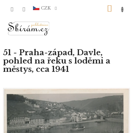
Přejít
NÁKU
na
CZK
obsah
KOŠÍ
51 - Praha-západ, Davle,
pohled na řeku s loděmi a
městys, cca 1941