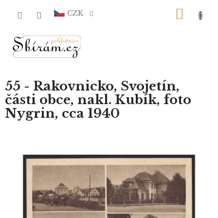
Přejít
NÁKU
na
CZK
obsah
KOŠÍ
55 - Rakovnicko, Svojetín,
části obce, nakl. Kubík, foto
Nygrin, cca 1940