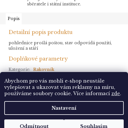
sběratele i státní instituce.
Popis
Detailní popis produktu
pohlednice prošlá poštou, stav odpovídá použití,
uložení a stáří
Doplňkové parametry
Kategorie
:
Rakovník
stav
:
prošlá
Abychom pro vás mohli e-shop neustále
vylepšovat a ukazovat vám reklamy na míru,
Z
používáme soubory cookie. Více informací
zde
.
á
Vytvořil Shoptet
p
Nastavení
a
t
Copyright 2026
Pohlednice Sbírám.cz
. Všechna
í
Odmítnout
Souhlasím
práva vyhrazena.
Upravit nastavení cookies