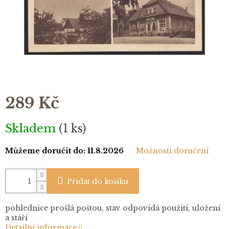
289 Kč
Měrná
Skladem
(1 ks)
cena:
Můžeme doručit do:
11.8.2026
Možnosti doručení
Přidat do košíku
pohlednice prošlá poštou, stav odpovídá použití, uložení
a stáří
Detailní informace