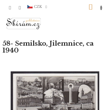
Přejít
NÁKU
na
CZK
obsah
KOŠÍ
58- Semilsko, Jilemnice, ca
1940