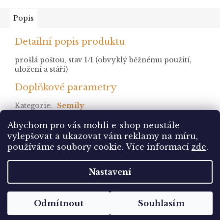
Popis
Detailní popis produktu
prošlá poštou, stav 1/1 (obvyklý běžnému použití,
uložení a stáří)
Doplňkové parametry
Kategorie
:
Semily
stav
:
prošlá
Abychom pro vás mohli e-shop neustále
vylepšovat a ukazovat vám reklamy na míru,
Z
používáme soubory cookie. Více informací
zde
.
á
Vytvořil Shoptet
p
Nastavení
a
t
Copyright 2026
Pohlednice Sbírám.cz
. Všechna
í
Odmítnout
Souhlasím
práva vyhrazena.
Upravit nastavení cookies