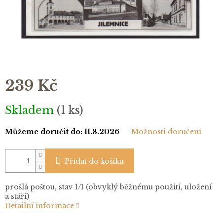
239 Kč
Měrná
Skladem
(1 ks)
cena:
Můžeme doručit do:
11.8.2026
Možnosti doručení
Přidat do košíku
prošlá poštou, stav 1/1 (obvyklý běžnému použití, uložení
a stáří)
Detailní informace