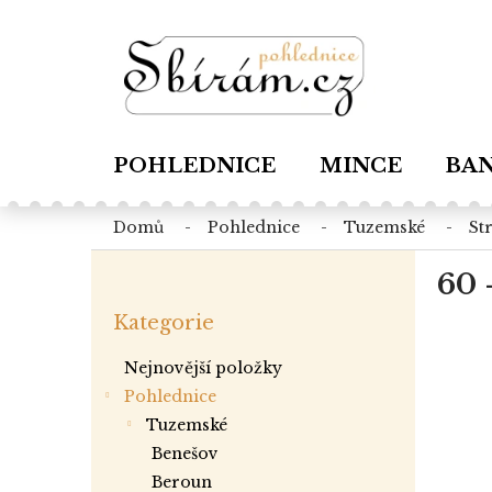
Přejít
na
obsah
POHLEDNICE
MINCE
BA
domů
pohlednice
tuzemské
s
P
60 
o
Přeskočit
s
Kategorie
kategorie
t
r
Nejnovější položky
a
Pohlednice
n
tuzemské
n
í
benešov
p
beroun