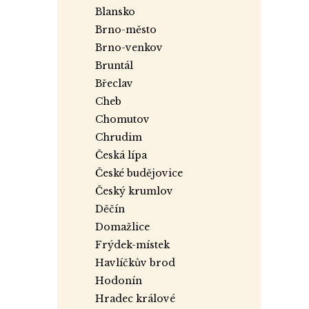
a
blansko
n
brno-město
e
brno-venkov
l
bruntál
břeclav
cheb
chomutov
chrudim
česká lípa
české budějovice
český krumlov
děčín
domažlice
frýdek-místek
havlíčkův brod
hodonín
hradec králové