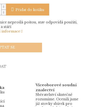
Přidat do košíku
ice neprošlá poštou, stav odpovídá použití,
a stáří
í informace
PTAT SE
DAT
Víceoborové soudní
ka
znalectví
íku
Sběratelství skutečně
rozumíme. Ocenili jsme
ící
již stovky sbírek pro
 na