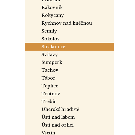
rakovník
rokycany
rychnov nad kněžnou
semily
sokolov
strakonice
svitavy
šumperk
tachov
tábor
teplice
trutnov
třebíč
uherské hradiště
ústí nad labem
ústí nad orlicí
vsetín