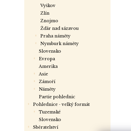
vyškov
zlín
znojmo
žďár nad sázavou
praha náměty
nymburk náměty
slovensko
evropa
amerika
asie
zámoří
náměty
partie pohlednic
Pohlednice - velký formát
tuzemské
slovensko
Sběratelství