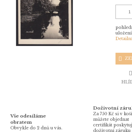
pohledn
uložení 
Detailn
ZE
HLÍ
Doživotní záru
Za 750 Kč si v koš
Vše odesíláme
můžete objednat
obratem
certifikát poskytuj
Obvykle do 2 dnů u vás.
doživotní záruku