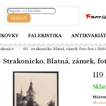
HLEDAT
NKOVKY
FALERISTIKA
ANTIKVARIÁ
trakonice
60 - strakonicko, blatná, zámek, foto fon č.1166
- Strakonicko, Blatná, zámek, fot
119
Měrná
Skl
cena:
Můžeme
Možnos