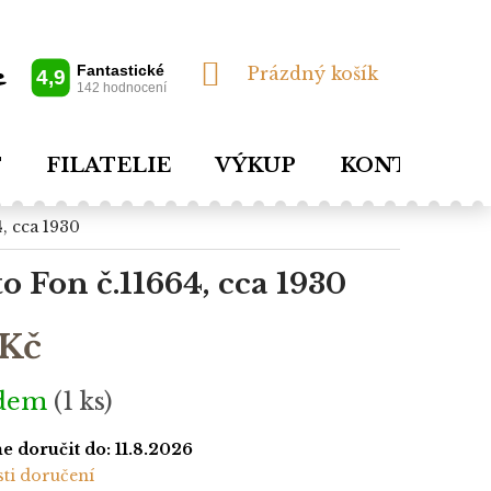
NÁKUPNÍ
Prázdný košík
KOŠÍK
T
FILATELIE
VÝKUP
KONTAKTY
4, cca 1930
o Fon č.11664, cca 1930
 Kč
adem
(1 ks)
 doručit do:
11.8.2026
ti doručení