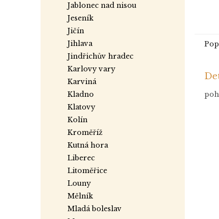
jablonec nad nisou
jeseník
jičín
jihlava
Pop
jindřichův hradec
karlovy vary
Det
karviná
kladno
pohl
klatovy
kolín
kroměříž
kutná hora
liberec
litoměřice
louny
mělník
mladá boleslav