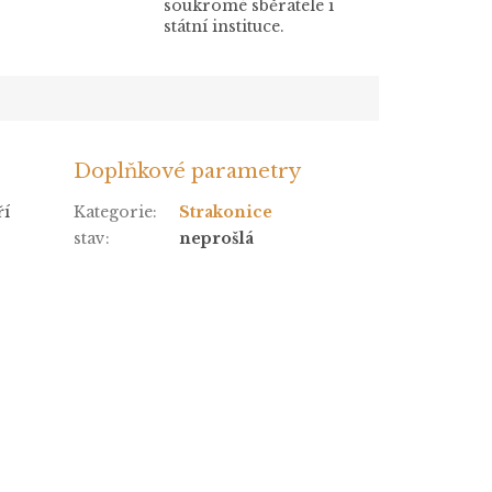
soukromé sběratele i
státní instituce.
Doplňkové parametry
ří
Kategorie
:
Strakonice
stav
:
neprošlá