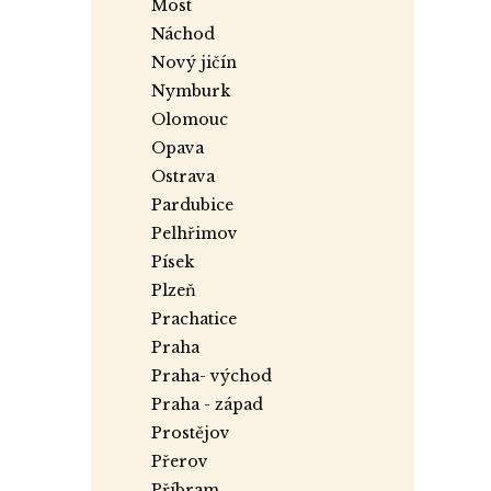
most
náchod
nový jičín
nymburk
olomouc
opava
ostrava
pardubice
pelhřimov
písek
plzeň
prachatice
praha
praha- východ
praha - západ
prostějov
přerov
příbram