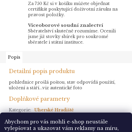
Za 750 Kč si v košíku můžete objednat
certifikát poskytující doživotní záruku na
pravost položky.
Víceoborové soudní znalectví
Sběratelství skutečně rozumíme. Ocenili
jsme již stovky sbírek pro soukromé
sběratele i státní instituce.
Popis
Detailní popis produktu
pohlednice prošlá poštou, stav odpovídá použití,
uložení a stáří...viz autentické foto
Doplňkové parametry
Kategorie
:
Uherské Hradiště
stav
:
prošlá
Abychom pro vás mohli e-shop neustále
vylepšovat a ukazovat vám reklamy na míru,