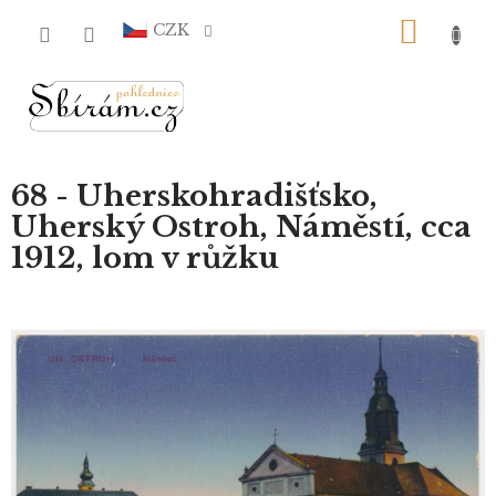
Přejít
NÁKU
na
CZK
obsah
KOŠÍ
68 - Uherskohradišťsko,
Uherský Ostroh, Náměstí, cca
1912, lom v růžku