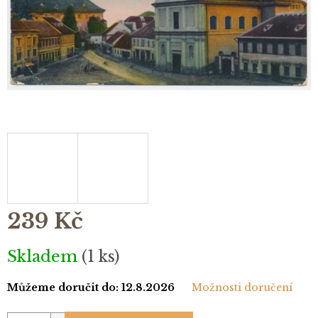
239 Kč
Měrná
Skladem
(1 ks)
cena:
Můžeme doručit do:
12.8.2026
Možnosti doručení