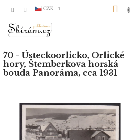
Přejít
NÁKU
na
CZK
obsah
KOŠÍ
70 - Ústeckoorlicko, Orlické
hory, Štemberkova horská
bouda Panoráma, cca 1931