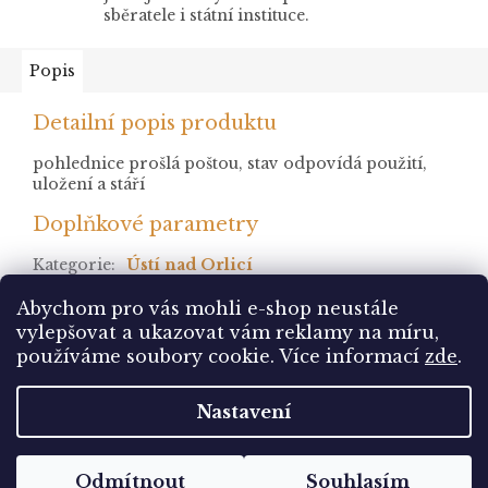
sběratele i státní instituce.
Popis
Detailní popis produktu
pohlednice prošlá poštou, stav odpovídá použití,
uložení a stáří
Doplňkové parametry
Kategorie
:
Ústí nad Orlicí
stav
:
prošlá
Abychom pro vás mohli e-shop neustále
vylepšovat a ukazovat vám reklamy na míru,
Z
používáme soubory cookie. Více informací
zde
.
á
Vytvořil Shoptet
p
Nastavení
a
t
Copyright 2026
Pohlednice Sbírám.cz
. Všechna
í
Odmítnout
Souhlasím
práva vyhrazena.
Upravit nastavení cookies