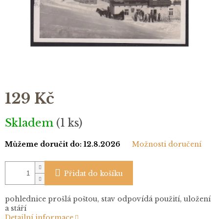
129 Kč
Měrná
Skladem
(1 ks)
cena:
Můžeme doručit do:
12.8.2026
Možnosti doručení
Přidat do košíku
pohlednice prošlá poštou, stav odpovídá použití, uložení
a stáří
Detailní informace