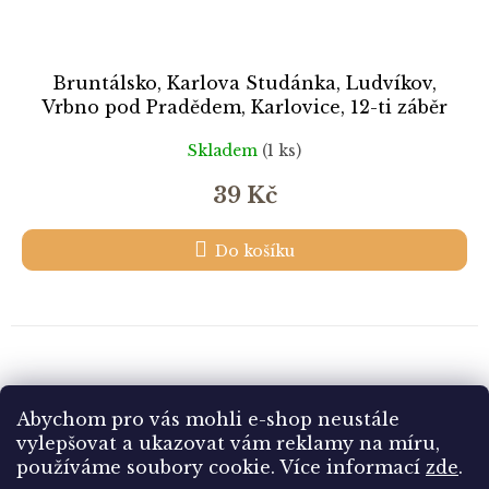
Bruntálsko, Karlova Studánka, Ludvíkov,
Vrbno pod Pradědem, Karlovice, 12-ti záběr
Skladem
(1 ks)
39 Kč
Do košíku
8
položek celkem
O
Abychom pro vás mohli e-shop neustále
v
vylepšovat a ukazovat vám reklamy na míru,
l
Z
používáme soubory cookie. Více informací
zde
.
á
á