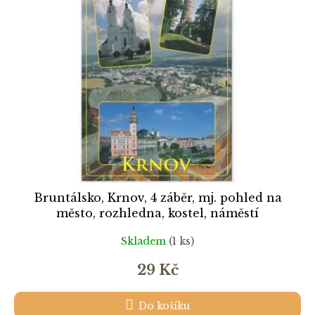
k
i
t
s
ů
p
r
o
d
u
k
t
ů
Bruntálsko, Krnov, 4 záběr, mj. pohled na
město, rozhledna, kostel, náměstí
Skladem
(1 ks)
29 Kč
Do košíku