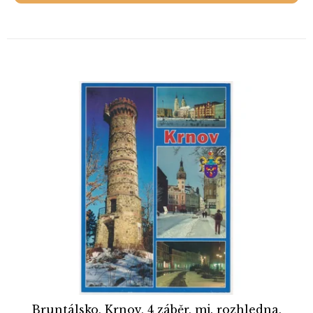
Bruntálsko, Krnov, 4 záběr, mj. rozhledna,