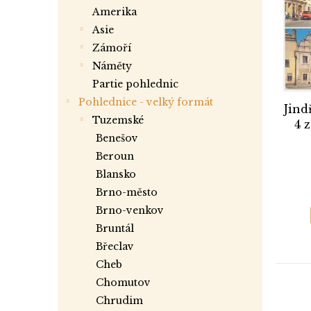
i
r
a
amerika
s
o
n
asie
p
d
e
r
zámoří
u
l
o
k
náměty
d
t
partie pohlednic
u
ů
Pohlednice - velký formát
Jind
k
tuzemské
4 
t
benešov
ů
beroun
blansko
brno-město
brno-venkov
bruntál
břeclav
cheb
chomutov
chrudim