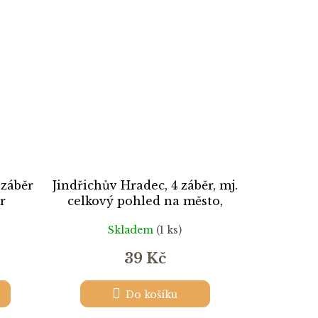
 záběr
Jindřichův Hradec, 4 záběr, mj.
r
celkový pohled na město,
zámek, muzeum
Skladem
(1 ks)
39 Kč
Do košíku