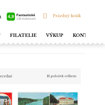
NÁKUPNÍ
Prázdný košík
KOŠÍK
T
FILATELIE
VÝKUP
KONTAKTY
ecedně
11
položek celkem