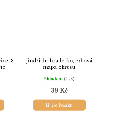
ice, 3
Jindřichohradecko, erbová
ie
mapa okresu
Skladem
(1 ks)
39 Kč
Do košíku