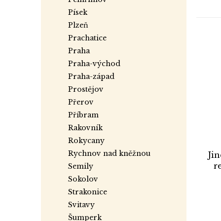
písek
plzeň
prachatice
praha
praha-východ
praha-západ
prostějov
přerov
příbram
rakovník
rokycany
rychnov nad kněžnou
Jin
r
semily
sokolov
strakonice
svitavy
šumperk