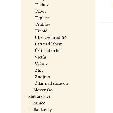
tachov
tábor
teplice
trutnov
třebíč
uherské hradiště
ústí nad labem
ústí nad orlicí
vsetín
vyškov
zlín
znojmo
žďár nad sázavou
slovensko
Sběratelství
mince
bankovky