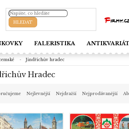
HLEDAT
NKOVKY
FALERISTIKA
ANTIKVARIÁ
uzemské
jindřichův hradec
dřichův Hradec
ručujeme
Nejlevnější
Nejdražší
Nejprodávanější
Ab