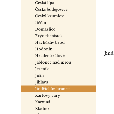
česká lípa
české budějovice
český krumlov
děčín
domažlice
frýdek-místek
havlíčkův brod
hodonín
Jind
hradec králové
jablonec nad nisou
jeseník
jičín
jihlava
jindřichův hradec
karlovy vary
karviná
kladno