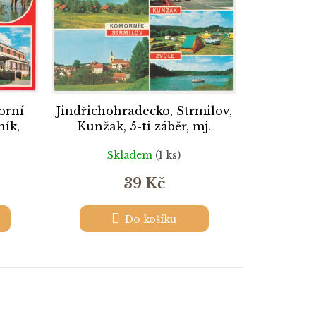
orní
Jindřichohradecko, Strmilov,
ník,
Kunžak, 5-ti záběr, mj.
rybníky, kemp
Skladem
(1 ks)
39 Kč
Do košíku