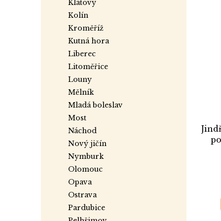
klatovy
kolín
kroměříž
kutná hora
liberec
litoměřice
louny
mělník
mladá boleslav
most
Jind
náchod
po
nový jičín
nymburk
olomouc
opava
ostrava
pardubice
pelhřimov