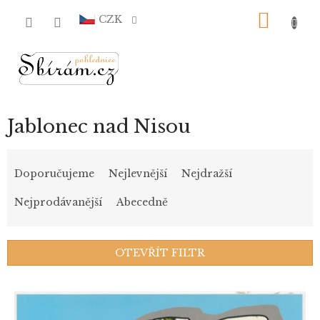
Přejít
NÁKU
na
CZK
obsah
KOŠÍ
Jablonec nad Nisou
Ř
a
Doporučujeme
Nejlevnější
Nejdražší
z
e
Nejprodávanější
Abecedně
n
í
p
OTEVŘÍT FILTR
r
o
V
d
ý
u
p