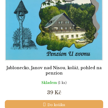
k
i
t
s
ů
p
r
o
d
u
k
t
ů
Jablonecko, Janov nad Nisou, koláž, pohled na
penzion
Skladem
(1 ks)
39 Kč
Do košíku