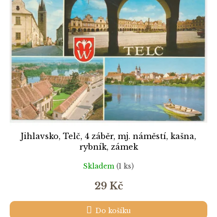
k
i
t
s
ů
p
r
o
d
u
k
t
ů
Jihlavsko, Telč, 4 záběr, mj. náměstí, kašna,
rybník, zámek
Skladem
(1 ks)
29 Kč
Do košíku